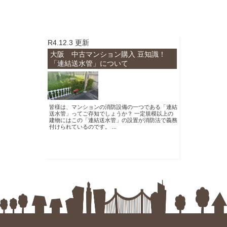
R4.12.3 更新
H29.11.8 更新
大阪 中古マンション購入 豆知識！
ペットボタン
「連結送水管」について
何？？
皆様は、マンションの消防設備の一つである「連結
小型犬や猫など
送水管」ってご存知でしょうか？ 一定規模以上の
トが飼育できる
建物にはこの「連結送水管」の設置が消防法で義務
されています。 
付けられているのです。 ...
すい設備があるマン